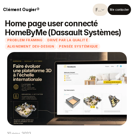
Select Language
Clément Ougier®
Français
Me contacter
Home page user connecté 
HomeByMe (Dassault Systèmes)
PROBLEM FRAMING
DRIVÉ PAR LA QUALITÉ
ALIGNEMENT DEV-DESIGN
PENSÉE SYSTÉMIQUE
10 nov. 2022