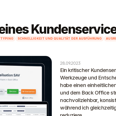
g eines Kundenservic
OTYPING
SCHNELLIGKEIT UND QUALITÄT DER AUSFÜHRUNG
AUSR
28.09.2023
Ein kritischer Kundense
Werkzeuge und Entschei
habe einen einheitliche
und dem Back Office stru
nachvollziehbar, konsist
während ich gleichzeitig
reduziere.