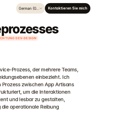
Select Language
Kontaktieren Sie mich
German (Germany)
eprozesses
ICHTUNG DEV-DESIGN
rvice-Prozess, der mehrere Teams, 
dungsebenen einbezieht. Ich 
n Prozess zwischen App Artisans 
kturiert, um die Interaktionen 
ent und lesbar zu gestalten, 
 die operationale Reibung 