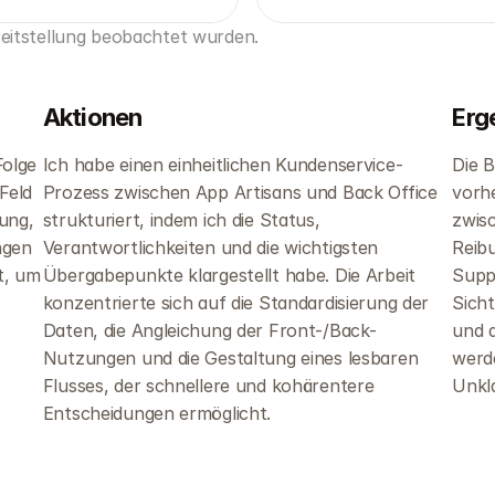
reitstellung beobachtet wurden.
Aktionen
Erg
olge 
Ich habe einen einheitlichen Kundenservice-
Die B
eld 
Prozess zwischen App Artisans und Back Office 
vorh
ung, 
strukturiert, indem ich die Status, 
zwisc
gen 
Verantwortlichkeiten und die wichtigsten 
Reib
, um 
Übergabepunkte klargestellt habe. Die Arbeit 
Suppo
konzentrierte sich auf die Standardisierung der 
Sicht
Daten, die Angleichung der Front-/Back-
und 
Nutzungen und die Gestaltung eines lesbaren 
werde
Flusses, der schnellere und kohärentere 
Unkl
Entscheidungen ermöglicht.